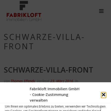
SCHWARZE-VILLA-
FRONT
SCHWARZE-VILLA-FRONT
Von
Thomas Effendy
Verfasst
23. März 2016
In
Fabrikloft Immobilien GmbH
0
- Cookie-Zustimmung
verwalten
Um Ihnen ein optimales Erlebnis zu bieten, verwenden wir Technologien
wie Cookies, um Geräteinformationen zu speichern und/oder darauf