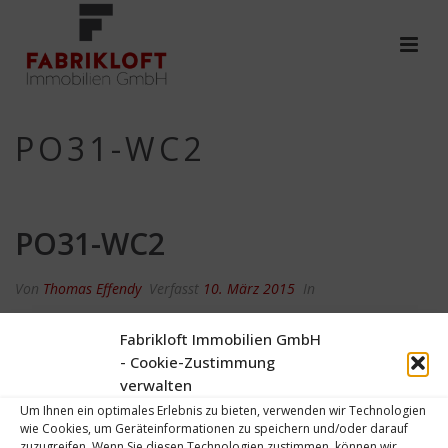
PO31-WC2
PO31-WC2
Von
Thomas Effendy
Verfasst
10. März 2015
In
0
Fabrikloft Immobilien GmbH
- Cookie-Zustimmung
verwalten
Um Ihnen ein optimales Erlebnis zu bieten, verwenden wir Technologien
wie Cookies, um Geräteinformationen zu speichern und/oder darauf
zuzugreifen. Wenn Sie diesen Technologien zustimmen, können wir