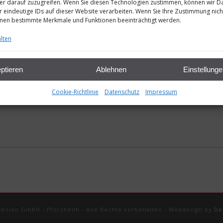
r darauf zuzugreifen. Wenn Sie diesen Technologien zustimmen, können wir D
r eindeutige IDs auf dieser Website verarbeiten. Wenn Sie Ihre Zustimmung nich
nnen bestimmte Merkmale und Funktionen beeinträchtigt werden.
lten
ptieren
Ablehnen
Einstellung
Cookie-Richtlinie
Datenschutz
Impressum
obilien GmbH - Pforzheim - Alle Rechte vorbehalten - Webdesign by
De