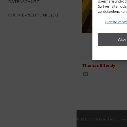
DATENSCHUTZ
speichern und/ode
Surfverhalten ode
zurückziehen, kö
COOKIE-RICHTLINIE (EU)
Dienste verwa
Akze
Thomas Effendy
© 2015-2026 Fabrikloft Imm