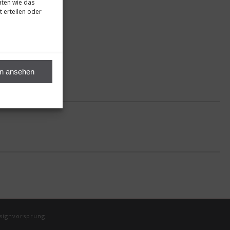
aten wie das
t erteilen oder
en ansehen
signvorsprung