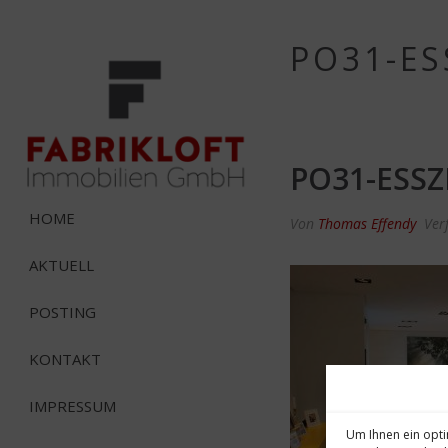
PO31-E
PO31-ESS
HOME
Von
Thomas Effendy
Ver
AKTUELL
POSTING
KONTAKT
IMPRESSUM
Um Ihnen ein opti