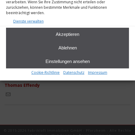
verarbeiten. Wenn Sie Ihre Zustimmung nicht erteilen oder
zurückziehen, können bestimmte Merkmale und Funktionen
beeinträchtigt werden.
Dienste verwalten
Akzeptieren
MA!9-Werbefassade
Ablehnen
Einstellungen ansehen
Cookie-Richtlinie
Datenschutz
Impressum
Thomas Effendy
© 2015-2026 Fabrikloft Immobilien GmbH - Pforzheim - Alle Rechte