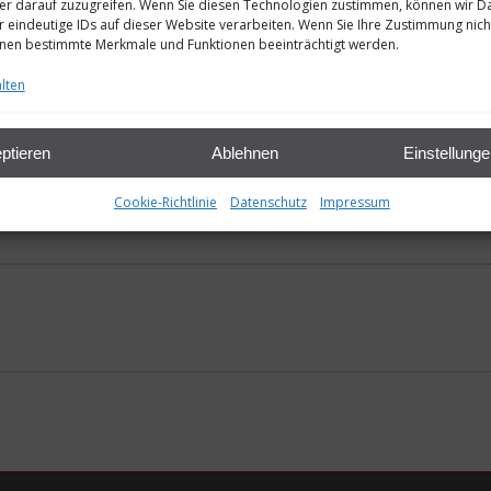
r darauf zuzugreifen. Wenn Sie diesen Technologien zustimmen, können wir D
r eindeutige IDs auf dieser Website verarbeiten. Wenn Sie Ihre Zustimmung nich
nnen bestimmte Merkmale und Funktionen beeinträchtigt werden.
lten
ptieren
Ablehnen
Einstellung
Cookie-Richtlinie
Datenschutz
Impressum