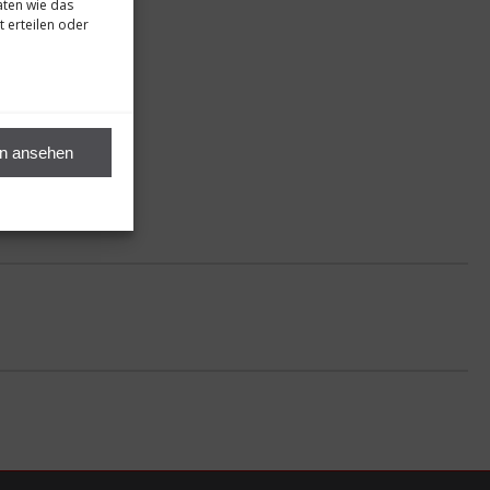
aten wie das
t erteilen oder
en ansehen