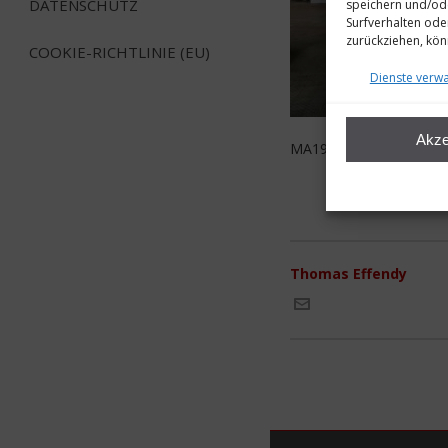
DATENSCHUTZ
speichern und/ode
Surfverhalten ode
zurückziehen, kö
COOKIE-RICHTLINIE (EU)
Dienste verwa
Akze
MA19-Innen
Thomas Effendy