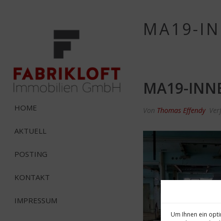
MA19-I
MA19-INN
HOME
Von
Thomas Effendy
Ver
AKTUELL
POSTING
KONTAKT
IMPRESSUM
Um Ihnen ein opti