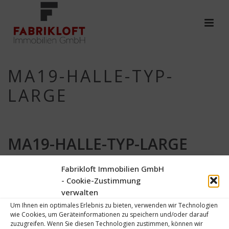
MA19-HALLE-TYP-
LARGE
MA19-HALLE-TYP-LARGE
Von
Thomas Effendy
Verfasst
4. April 2017
In
Fabrikloft Immobilien GmbH
- Cookie-Zustimmung
0
verwalten
Um Ihnen ein optimales Erlebnis zu bieten, verwenden wir Technologien
wie Cookies, um Geräteinformationen zu speichern und/oder darauf
zuzugreifen. Wenn Sie diesen Technologien zustimmen, können wir