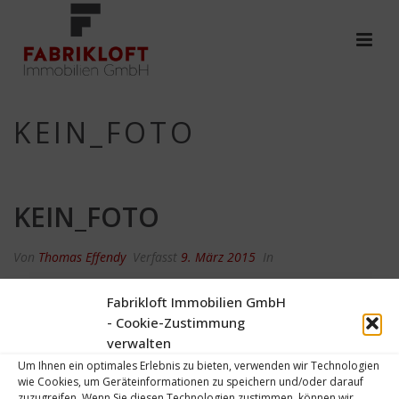
KEIN_FOTO
KEIN_FOTO
Von
Thomas Effendy
Verfasst
9. März 2015
In
0
Fabrikloft Immobilien GmbH
- Cookie-Zustimmung
verwalten
Um Ihnen ein optimales Erlebnis zu bieten, verwenden wir Technologien
wie Cookies, um Geräteinformationen zu speichern und/oder darauf
zuzugreifen. Wenn Sie diesen Technologien zustimmen, können wir