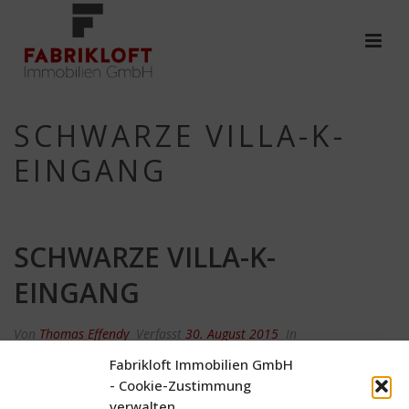
SCHWARZE VILLA-K-
EINGANG
SCHWARZE VILLA-K-
EINGANG
Von
Thomas Effendy
Verfasst
30. August 2015
In
Fabrikloft Immobilien GmbH
0
- Cookie-Zustimmung
verwalten