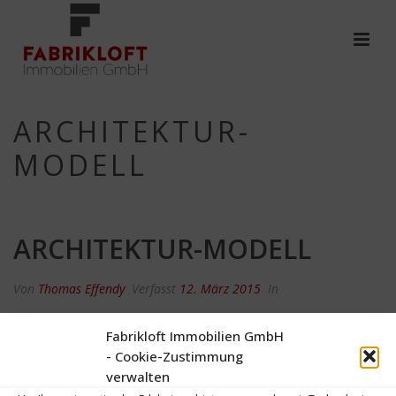
ARCHITEKTUR-
MODELL
ARCHITEKTUR-MODELL
Von
Thomas Effendy
Verfasst
12. März 2015
In
0
Fabrikloft Immobilien GmbH
- Cookie-Zustimmung
verwalten