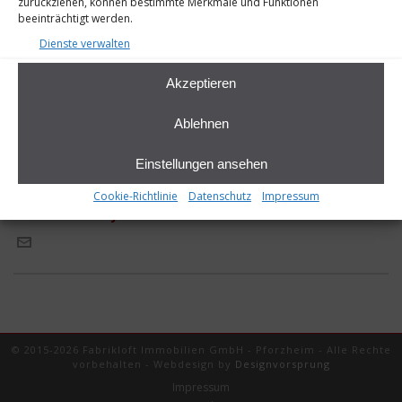
zurückziehen, können bestimmte Merkmale und Funktionen
beeinträchtigt werden.
Dienste verwalten
Akzeptieren
Ablehnen
Einstellungen ansehen
Cookie-Richtlinie
Datenschutz
Impressum
Thomas Effendy
© 2015-2026 Fabrikloft Immobilien GmbH - Pforzheim - Alle Rechte
vorbehalten - Webdesign by
Designvorsprung
Impressum