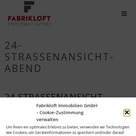
24-
STRASSENANSICHT-
ABEND
24-STRASSENANSICHT-
Fabrikloft Immobilien GmbH
ABEND
- Cookie-Zustimmung
verwalten
Von
Thomas Effendy
Verfasst
2. Mai 2017
In
Um Ihnen ein optimales Erlebnis zu bieten, verwenden wir Technologien
wie Cookies, um Geräteinformationen zu speichern und/oder darauf
0